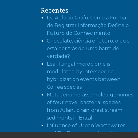
Recentes
Da Aula ao Grafo: Como a Forma
de Registrar Informação Define o
Futuro do Conhecimento
Chocolate, ciência e futuro: o que
está por trás de uma barra de
verdade?
Leaf fungal microbiome is
modulated by interspecific
hybridization events between
Coffea species
Metagenome-assembled genomes
of four novel bacterial species
from Atlantic rainforest stream
sediments in Brazil
Influence of Urban Wastewater
and Pig Farming on Aquatic