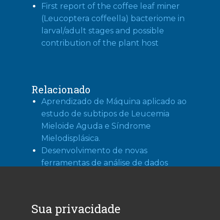
First report of the coffee leaf miner
(Leucoptera coffeella) bacteriome in
larval/adult stages and possible
contribution of the plant host
Relacionado
Aprendizado de Máquina aplicado ao
estudo de subtipos de Leucemia
Mieloide Aguda e Síndrome
Mielodisplásica.
Desenvolvimento de novas
ferramentas de análise de dados
moleculares e biológicos
Probabilistic Graphical Models
Applied to Biological Networks
Sua privacidade
Felipe Eduardo Ciamponi